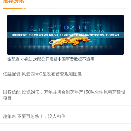
推荐资讯
鑫配资 小泉进次郎公开质疑中国军费数据不透明
亿融配资 风云四号C星发布首套观测图像
国客信配 投资24亿，万年县川奇制药年产150吨化学原料药建设
项目
趣策略 不要再忽悠了，没人相信