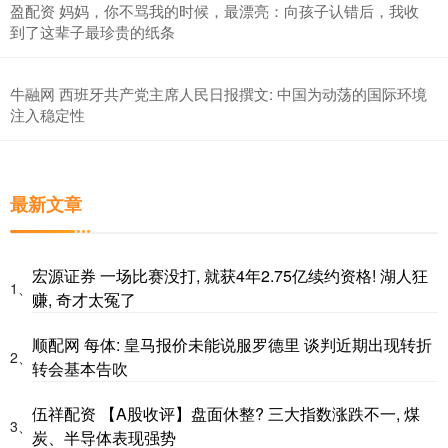
盈配资 妈妈，你不骂我的时候，最漂亮：向孩子认错后，我收
到了这辈子最珍贵的纸条
牛融网 西班牙共产党主席人民日报撰文: 中国为动荡的国际环境
注入稳定性
最新文章
宏源证券 一场比赛没打, 就获4年2.75亿续约资格! 湖人狂
1、
赚, 奇才太冤了
顺配网 每体: 皇马报价未能说服罗德里 谈判近期出现转折
2、
转会基本告吹
伍祥配资 【A股收评】盘面休整? 三大指数涨跌不一, 煤
3、
炭、半导体表现强势