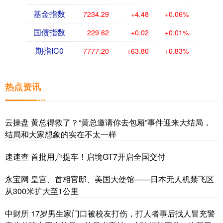
基金指数
7234.29
+4.48
+0.06%
国债指数
229.62
+0.02
+0.01%
期指IC0
7777.20
+63.80
+0.83%
热点资讯
云操盘 黄总得救了？“黄总邀请你去包厢”事件迎来大结局，
结局和大家想象的实在不太一样
速速查 首批用户提车！启境GT7开启全国交付
永宝网 皇宫、首相官邸、美国大使馆——日本无人机禁飞区
从300米扩大至1公里
中财所 17岁男生家门口被校友打伤，打人者事后找人冒充警