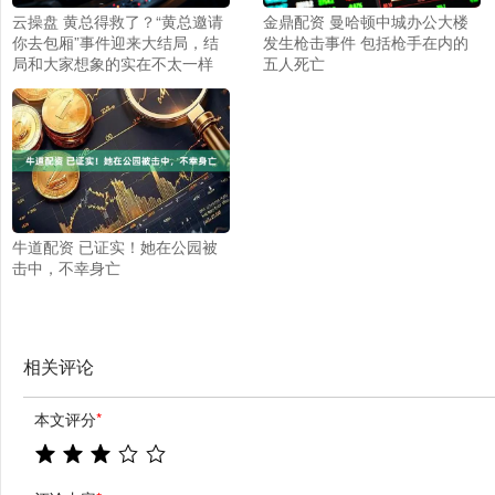
云操盘 黄总得救了？“黄总邀请
金鼎配资 曼哈顿中城办公大楼
你去包厢”事件迎来大结局，结
发生枪击事件 包括枪手在内的
局和大家想象的实在不太一样
五人死亡
牛道配资 已证实！她在公园被
击中，不幸身亡
相关评论
本文评分
*