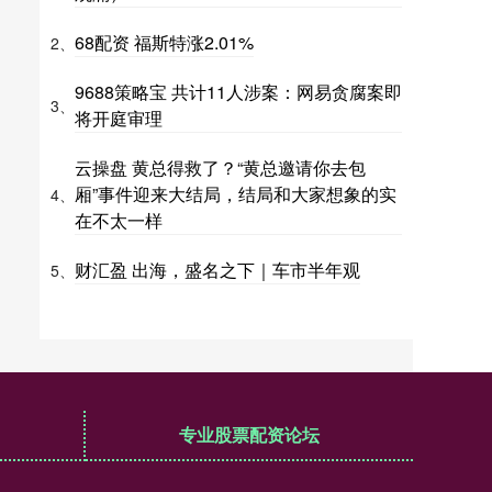
68配资 福斯特涨2.01%
2、
9688策略宝 共计11人涉案：网易贪腐案即
3、
将开庭审理
云操盘 黄总得救了？“黄总邀请你去包
厢”事件迎来大结局，结局和大家想象的实
4、
在不太一样
财汇盈 出海，盛名之下｜车市半年观
5、
专业股票配资论坛