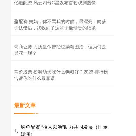
亿融配资 风云四号C星发布首套观测图像
盈配资 妈妈，你不骂我的时候，最漂亮：向孩
子认错后，我收到了这辈子最珍贵的纸条
蜀商证券 万历皇帝曾经也励精图治，但为何是
昙花一现？
常盈股票 松狮幼犬吃什么狗粮好？2026 排行榜
告诉你吃什么最靠谱
最新文章
鳄鱼配资 “授人以渔”助力共同发展（国际
1、
观澜）