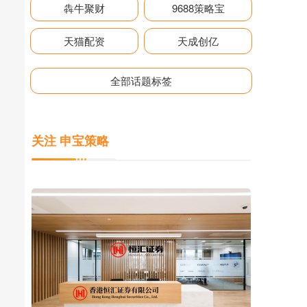
犇牛聚财
9688策略宝
天猫配资
天成创亿
全部话题标签
关注 申宝策略