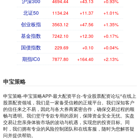
沪深300
4694.44
+43.13
+0.93%
北证50
1134.24
+11.37
+1.01%
创业板指
3563.12
+47.56
+1.35%
基金指数
7242.10
+12.30
+0.17%
国债指数
229.69
+0.10
+0.04%
期指IC0
7877.80
+164.40
+2.13%
申宝策略
申宝策略-申宝策略APP-最大配资平台-专业股票配资论坛^在线上
股票配资领域，我们是一家备受信赖的正规平台。我们深知客户
的信任来之不易，因此与各大券商紧密合作，确保交易过程的顺
畅与透明。我们坚守专款专用的原则，保障资金安全无忧。实盘
交易让您亲身体验市场的波动与机遇，实现您的投资目标。同
时，我们拥有专业的风险控制团队和在线客服，随时为您解答疑
问并提供帮助。