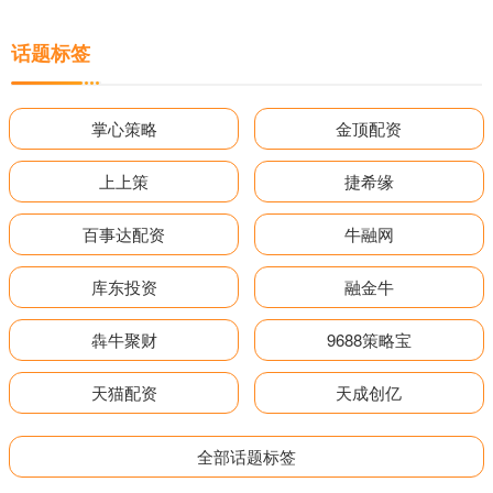
话题标签
掌心策略
金顶配资
上上策
捷希缘
百事达配资
牛融网
库东投资
融金牛
犇牛聚财
9688策略宝
天猫配资
天成创亿
全部话题标签