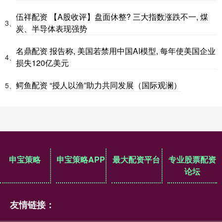
伍祥配资 【A股收评】盘面休整? 三大指数涨跌不一, 煤
3、
炭、半导体表现强势
名鼎配资 报告称, 美国若禁用中国AI模型, 每年使美国企业
4、
损失120亿美元
鳄鱼配资 “授人以渔”助力共同发展（国际观澜）
5、
申宝策略
申宝策略APP
最大配资平台
专业股票配资
论坛
友情链接：