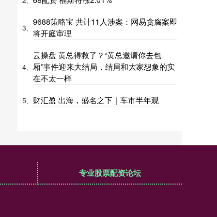
2、
9688策略宝 共计11人涉案：网易贪腐案即
3、
将开庭审理
云操盘 黄总得救了？“黄总邀请你去包
厢”事件迎来大结局，结局和大家想象的实
4、
在不太一样
财汇盈 出海，盛名之下｜车市半年观
5、
专业股票配资论坛