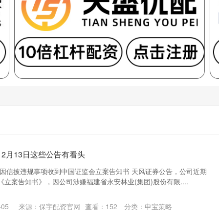
2月13日这些公告有看头
：因信披违规事项收到中国证监会立案告知书 天风证券公告，公司近期
立案告知书》，因公司涉嫌福建省永安林业(集团)股份有限....
05
来源：保宇配资官网
查看：
152
分类：
申宝策略