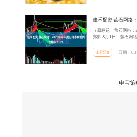
佳禾配资 萤石网络：
（原标题：萤石网络：20
亦辉 8月1日，萤石网络(6
日期：03-
佳禾配资
申宝策