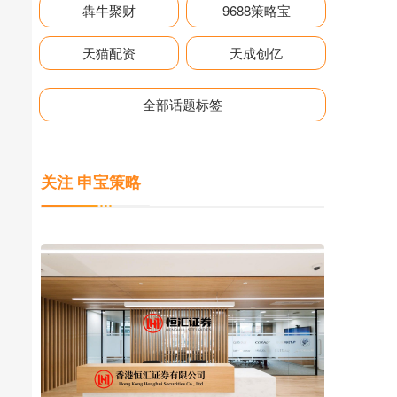
犇牛聚财
9688策略宝
天猫配资
天成创亿
全部话题标签
关注 申宝策略