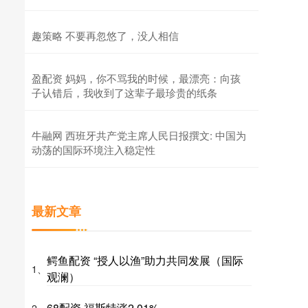
趣策略 不要再忽悠了，没人相信
盈配资 妈妈，你不骂我的时候，最漂亮：向孩
子认错后，我收到了这辈子最珍贵的纸条
牛融网 西班牙共产党主席人民日报撰文: 中国为
动荡的国际环境注入稳定性
最新文章
鳄鱼配资 “授人以渔”助力共同发展（国际
1、
观澜）
68配资 福斯特涨2.01%