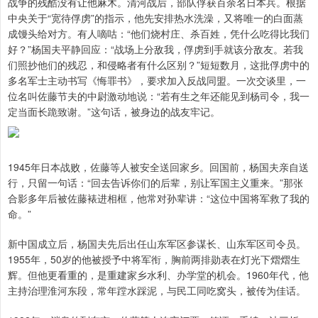
战争的残酷没有让他麻木。清河战后，部队俘获百余名日本兵。根据
中央关于“宽待俘虏”的指示，他先安排热水洗澡，又将唯一的白面蒸
成馒头给对方。有人嘀咕：“他们烧村庄、杀百姓，凭什么吃得比我们
好？”杨国夫平静回应：“战场上分敌我，俘虏到手就该分敌友。若我
们照抄他们的残忍，和侵略者有什么区别？”短短数月，这批俘虏中的
多名军士主动书写《悔罪书》，要求加入反战同盟。一次交谈里，一
位名叫佐藤节夫的中尉激动地说：“若有生之年还能见到杨司令，我一
定当面长跪致谢。”这句话，被身边的战友牢记。
1945年日本战败，佐藤等人被安全送回家乡。回国前，杨国夫亲自送
行，只留一句话：“回去告诉你们的后辈，别让军国主义重来。”那张
合影多年后被佐藤裱进相框，他常对孙辈讲：“这位中国将军救了我的
命。”
新中国成立后，杨国夫先后出任山东军区参谋长、山东军区司令员。
1955年，50岁的他被授予中将军衔，胸前两排勋表在灯光下熠熠生
辉。但他更看重的，是重建家乡水利、办学堂的机会。1960年代，他
主持治理淮河东段，常年蹚水踩泥，与民工同吃窝头，被传为佳话。