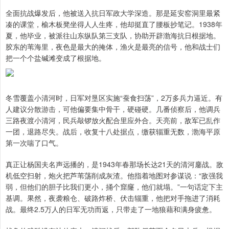
全面抗战爆发后，他被送入抗日军政大学深造。那是延安窑洞里最紧
凑的课堂，榆木板凳坐得人人生疼，他却挺直了腰板抄笔记。1938年
夏，他毕业，被派往山东纵队第三支队，协助开辟渤海抗日根据地。
胶东的苇海里，夜色是最大的掩体，渔火是最亮的信号，他和战士们
把一个个盐碱滩变成了根据地。
冬雪覆盖小清河时，日军对垦区实施“蚕食扫荡”，2万多兵力逼近。有
人建议分散游击，可他偏要集中骨干，硬碰硬。几番侦察后，他调兵
三路夜渡小清河，民兵敲锣放火配合里应外合。天亮前，敌军已乱作
一团，退路尽失。战后，收复十八处据点，缴获辎重无数，渤海平原
第一次喘了口气。
真正让杨国夫名声远播的，是1943年春那场长达21天的清河鏖战。敌
机低空扫射，炮火把芦苇荡削成灰渣。他指着地图对参谋说：“敌强我
弱，但他们的胆子比我们更小，捅个窟窿，他们就塌。”一句话定下主
基调。果然，夜袭粮仓、破路炸桥、伏击辎重，他把对手拖进了消耗
战。最终2.5万人的日军无功而返，只带走了一地狼藉和满身疲惫。