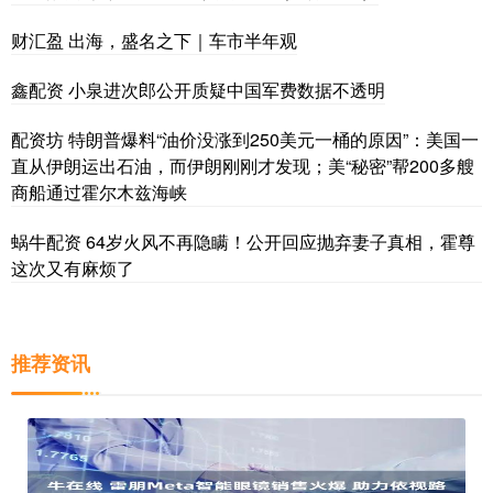
财汇盈 出海，盛名之下｜车市半年观
鑫配资 小泉进次郎公开质疑中国军费数据不透明
配资坊 特朗普爆料“油价没涨到250美元一桶的原因”：美国一
直从伊朗运出石油，而伊朗刚刚才发现；美“秘密”帮200多艘
商船通过霍尔木兹海峡
蜗牛配资 64岁火风不再隐瞒！公开回应抛弃妻子真相，霍尊
这次又有麻烦了
推荐资讯