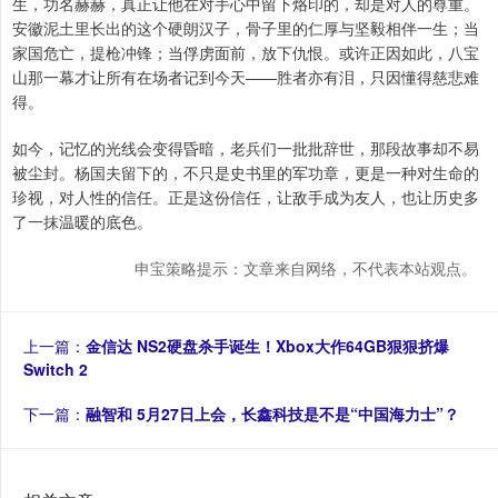
生，功名赫赫，真正让他在对手心中留下烙印的，却是对人的尊重。
安徽泥土里长出的这个硬朗汉子，骨子里的仁厚与坚毅相伴一生；当
家国危亡，提枪冲锋；当俘虏面前，放下仇恨。或许正因如此，八宝
山那一幕才让所有在场者记到今天——胜者亦有泪，只因懂得慈悲难
得。
如今，记忆的光线会变得昏暗，老兵们一批批辞世，那段故事却不易
被尘封。杨国夫留下的，不只是史书里的军功章，更是一种对生命的
珍视，对人性的信任。正是这份信任，让敌手成为友人，也让历史多
了一抹温暖的底色。
申宝策略提示：文章来自网络，不代表本站观点。
上一篇：
金信达 NS2硬盘杀手诞生！Xbox大作64GB狠狠挤爆
Switch 2
下一篇：
融智和 5月27日上会，长鑫科技是不是“中国海力士”？