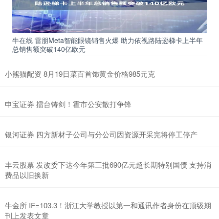
牛在线 雷朋Meta智能眼镜销售火爆 助力依视路陆逊梯卡上半年
总销售额突破140亿欧元
小熊猫配资 8月19日菜百首饰黄金价格985元克
申宝证券 擂台铸剑！霍市公安散打争锋
银河证券 四方新材子公司与分公司因资源开采完将停工停产
丰云股票 发改委下达今年第三批690亿元超长期特别国债 支持消
费品以旧换新
牛金所 IF=103.3！浙江大学教授以第一和通讯作者身份在顶级期
刊上发表文章