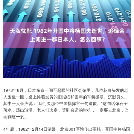
1978年8月，日本东京一间不起眼的社区会馆里，几位花白头发的老
人围坐一圈，桌上摊着发黄的旧报纸和当年的军装徽章。沉默良久，
其中一人低声说：“我们欠那位中国指挥官一句道歉。”这句话像石子
落水，荡出涟漪。老人们决定，等到合适的时机，一定要去北京，当
面鞠这一躬。
4年后，1982年2月14日清晨，北京301医院传出噩耗：开国中将杨国