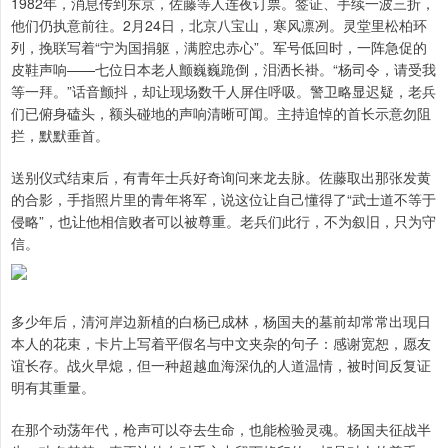
1982年，消息传到东京，佐藤等人连夜订票。签证、手续一波三折，
他们仍执意前往。2月24日，北京八宝山，寒风凛冽。灵堂里松柏环
列，挽联写着“宁为国捐躯，满腔忠赤心”。军号低回时，一阵急促的
皮鞋声响——七位日本老人颤巍巍跪倒，泪洒长褂。“杨司令，请受我
等一拜。”话音颤抖，却让现场数千人屏住呼吸。警卫略显迟疑，老兵
们已俯身磕头，额头碰地的声响清晰可闻。主持追悼的首长示意勿阻
拦，默默垂首。
送别仪式结束后，有青年士兵好奇询问来龙去脉。佐藤取出那张发黄
的合影，手指照片里的青年将军，说这位让自己懂得了“武士道不等于
侵略”，也让他相信败者可以被尊重。老兵们此行，不为叙旧，只为守
信。
多少年后，清河岸边新植的白杨已成林，杨国夫的墓前却常常出现日
本人的花束，卡片上写着平假名与中文夹杂的句子：感谢宽恕，愿友
谊长存。战火早熄，但一种超越血海深仇的人道温情，被时间反复证
明有其重量。
在那个动荡年代，枪声可以夺去生命，也能检验灵魂。杨国夫征战半