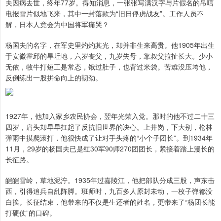
夫因病去世，终年77岁。得知消息，一张张写满汉字与片假名的吊唁
电报雪片似地飞来，其中一封落款为“旧日俘虏战友”。工作人员不
解，日本人竟会为中国将军痛哭？
杨国夫的名字，在军史里灼灼其光，却并非生来高贵。他1905年出生
于安徽霍邱的旱坵地，六岁丧父，九岁失母，靠叔父拉扯长大。少小
无依，牧牛打短工是常态，饿过肚子，也背过米袋。苦难没压垮他，
反倒练出一股拼命向上的韧劲。
1927年，他加入家乡农民协会，翌年光荣入党。那时的他不过二十三
四岁，肩头却早早扛起了反抗旧世界的决心。上井岗，下大别，枪林
弹雨中摸爬滚打，他很快成了让对手头疼的“小个子团长”。到1934年
11月，29岁的杨国夫已是红30军90师270团团长，紧接着踏上漫长的
长征路。
皑皑雪岭，草地泥泞。1935年过嘉陵江，他把部队分成三股，声东击
西，引得追兵自乱阵脚。班师时，九百多人原封未动，一枚子弹都没
白挨。长征结束，他带来的不仅是生还者的姓名，更带来了“杨团长能
打硬仗”的口碑。