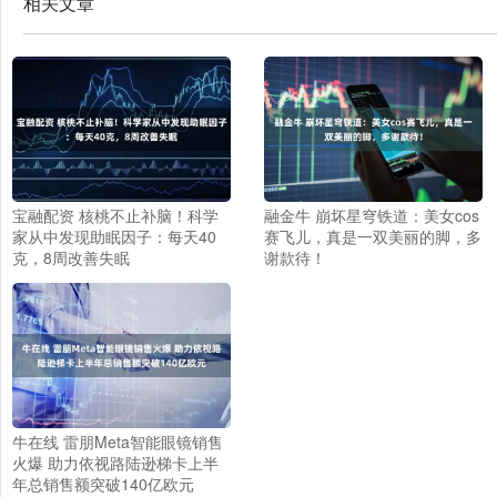
相关文章
宝融配资 核桃不止补脑！科学
融金牛 崩坏星穹铁道：美女cos
家从中发现助眠因子：每天40
赛飞儿，真是一双美丽的脚，多
克，8周改善失眠
谢款待！
牛在线 雷朋Meta智能眼镜销售
火爆 助力依视路陆逊梯卡上半
年总销售额突破140亿欧元